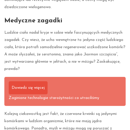
dziedziczone wielogenowo.
Medyczne zagadki
Ludzkie ciało nadal kryje w sobie wiele fascynujących medycznych
zagadek. Czy wiesz, że ucho wewnętrzne to jedyna część ludzkiego
ciała, która potrafi samodzielnie regenerować uszkodzone komórki?
A może słyszałeś, że serotonina, znana jako „hormon szczęścia”,
jest wytwarzana głównie w jelitach, a nie w mózgu? Zaskakujące,
prawda?
Dowiedz się więcej
Zaginione technologie starożytności co utraciliśmy
Kolejną ciekawostką jest fakt, że czerwone krwinki są jedynymi
komórkami w ludzkim organizmie, które nie mają jądra
komórkowego. Ponadto, myśli w mózgu mogą się poruszać z