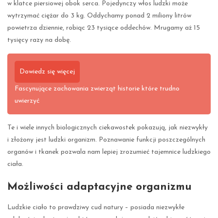
w klatce piersiowej obok serca. Pojedynczy włos ludzki może
wytrzymać ciężar do 3 kg. Oddychamy ponad 2 miliony litrów
powietrza dziennie, robiąc 23 tysiące oddechów. Mrugamy aż 15
tysięcy razy na dobę.
Dowiedz się więcej
Fascynujące zachowania zwierząt historie które trudno
uwierzyć
Te i wiele innych biologicznych ciekawostek pokazują, jak niezwykły
i złożony jest ludzki organizm. Poznawanie funkcji poszczególnych
organów i tkanek pozwala nam lepiej zrozumieć tajemnice ludzkiego
ciała.
Możliwości adaptacyjne organizmu
Ludzkie ciało to prawdziwy cud natury – posiada niezwykłe