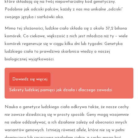
które składają się na twój niepowtarzalny kod genetyczny.
Podobnie jak odciski palców, każdy z nas ma unikalne „odciski”
swojego języka i siatkówki oka.
Mimo tej złożoności, ludzkie ciało składa się z około 37,2 biliona
komórek. Co ciekawe, większość z nich jest młodsza niż ty – wiele
komórek regeneruje się w ciągu kilku dni lub tygodni. Genetyka
ludzkiego ciała to prawdziwa skarbnica wiedzy o naszej
biologicznej wyjątkowości.
Dowiedz się więcej
Sekrety ludzkiej pamięci jak działa i dlaczego zawodzi
Nauka o genetyce ludzkiego ciała odkrywa także, że nasze cechy
nie zawsze dziedziczą się w prosty sposób. Geny mogą wzajemnie
na siebie oddziaływać, a ich działanie zależy od obecności innych
wariantów genowych. Istnieją również allele, które nie są w pełni
dominujące lub recesywne względem siebie, a cechy mogą być