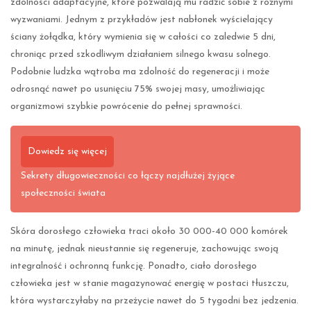
zdolności adaptacyjne, które pozwalają mu radzić sobie z różnymi
wyzwaniami. Jednym z przykładów jest nabłonek wyścielający
ściany żołądka, który wymienia się w całości co zaledwie 5 dni,
chroniąc przed szkodliwym działaniem silnego kwasu solnego.
Podobnie ludzka wątroba ma zdolność do regeneracji i może
odrosnąć nawet po usunięciu 75% swojej masy, umożliwiając
organizmowi szybkie powrócenie do pełnej sprawności.
Dowiedz się więcej
Sekrety długowieczności co łączy najdłużej żyjące
społeczności świata
Skóra dorosłego człowieka traci około 30 000-40 000 komórek
na minutę, jednak nieustannie się regeneruje, zachowując swoją
integralność i ochronną funkcję. Ponadto, ciało dorosłego
człowieka jest w stanie magazynować energię w postaci tłuszczu,
która wystarczyłaby na przeżycie nawet do 5 tygodni bez jedzenia.