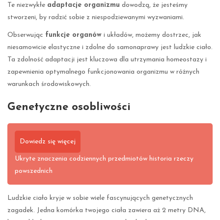
Te niezwykłe
adaptacje organizmu
dowodzą, że jesteśmy
stworzeni, by radzić sobie z niespodziewanymi wyzwaniami.
Obserwując
funkcje organów
i układów, możemy dostrzec, jak
niesamowicie elastyczne i zdolne do samonaprawy jest ludzkie ciało.
Ta zdolność adaptacji jest kluczowa dla utrzymania homeostazy i
zapewnienia optymalnego funkcjonowania organizmu w różnych
warunkach środowiskowych.
Genetyczne osobliwości
Dowiedz się więcej
Ukryte znaczenia codziennych przedmiotów historia rzeczy
powszednich
Ludzkie ciało kryje w sobie wiele fascynujących genetycznych
zagadek. Jedna komórka twojego ciała zawiera aż 2 metry DNA,